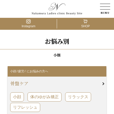
Instagram
SHOP
お悩み別
医療脱毛
アートメイク
小顔
婦人科形成
小顔
/
疲労
/ にお悩みの方へ
肌の治療
骨盤ケア
薄毛の治療
小顔
体のゆがみ矯正
リラックス
骨盤ケア
リフレッシュ