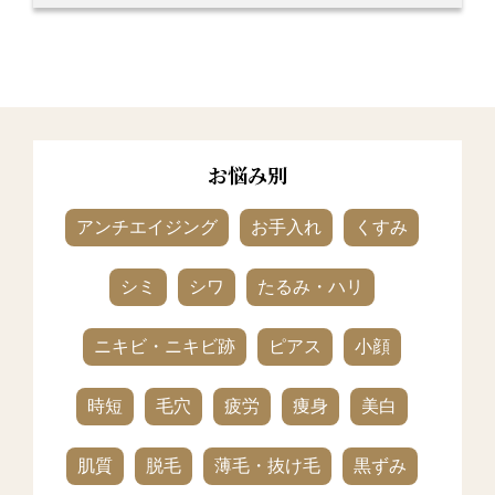
ピアス穴あけ
サプリ・漢方
費用
お悩み別
問診票ダウンロード
アンチエイジング
お手入れ
くすみ
産科・婦人科
シミ
シワ
たるみ・ハリ
アクセス
送迎バス
ニキビ・ニキビ跡
ピアス
小顔
0797-88-1103
時短
毛穴
疲労
痩身
美白
肌質
脱毛
薄毛・抜け毛
黒ずみ