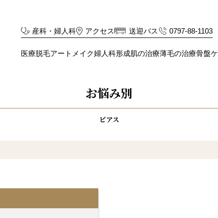
産科・婦人科
アクセス
送迎バス
0797-88-1103
医療脱毛
アートメイク
婦人科形成
肌の治療
薄毛の治療
骨盤ケ
お悩み別
ピアス