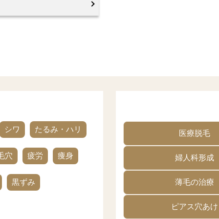
シワ
たるみ・ハリ
医療脱毛
毛穴
疲労
痩身
婦人科形成
黒ずみ
薄毛の治療
ピアス穴あけ