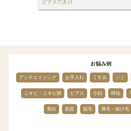
ピアス穴あけ
お悩み別
アンチエイジング
お手入れ
くすみ
シミ
ニキビ・ニキビ跡
ピアス
小顔
時短
美白
肌質
脱毛
薄毛・抜け毛