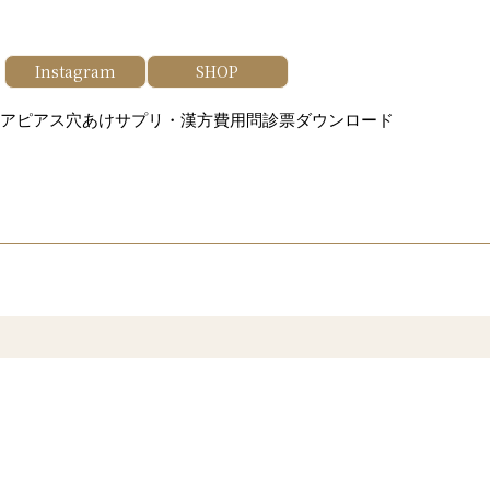
Instagram
SHOP
ア
ピアス穴あけ
サプリ・漢方
費用
問診票ダウンロード