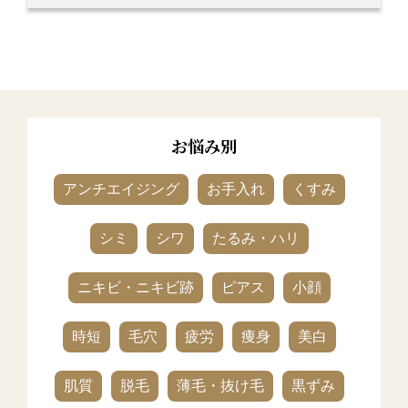
お悩み別
アンチエイジング
お手入れ
くすみ
シミ
シワ
たるみ・ハリ
ニキビ・ニキビ跡
ピアス
小顔
時短
毛穴
疲労
痩身
美白
肌質
脱毛
薄毛・抜け毛
黒ずみ