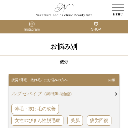
Instagram
SHOP
お悩み別
医療脱毛
アートメイク
疲労
婦人科形成
疲労
/
薄毛・抜け毛
/ にお悩みの方へ
内服
肌の治療
ルグゼバイブ
（新型薄毛治療）
薄毛の治療
薄毛・抜け毛の改善
骨盤ケア
女性のびまん性脱毛症
美肌
疲労回復