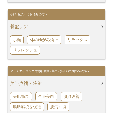
ピアス穴あけ
小顔
/
疲労
/ にお悩みの方へ
サプリ・漢方
骨盤ケア
費用
小顔
体のゆがみ矯正
リラックス
問診票ダウンロード
リフレッシュ
産科・婦人科
アクセス
アンチエイジング
/
疲労
/
痩身
/
美白
/
肌質
/ にお悩みの方へ
送迎バス
美容点滴・注射
0797-88-1103
美肌効果
全身美白
肌質改善
脂肪燃焼を促進
疲労回復