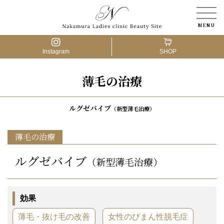
Instagram
SHOP
薄毛の治療
医療脱毛
アートメイク
ルグゼバイブ
（新型薄毛治療）
婦人科形成
薄毛の治療
ルグゼバイブ
肌の治療
（新型薄毛治療）
薄毛の治療
効果
骨盤ケア
薄毛・抜け毛の改善
女性のびまん性脱毛症