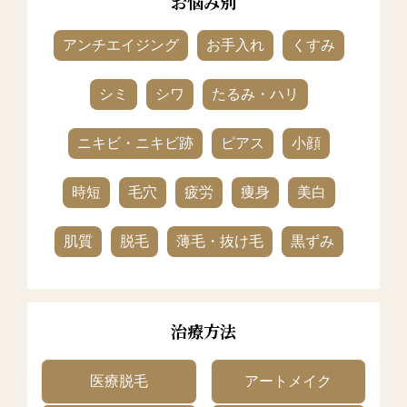
お悩み別
アンチエイジング
お手入れ
くすみ
シミ
シワ
たるみ・ハリ
ニキビ・ニキビ跡
ピアス
小顔
時短
毛穴
疲労
痩身
美白
肌質
脱毛
薄毛・抜け毛
黒ずみ
治療方法
医療脱毛
アートメイク