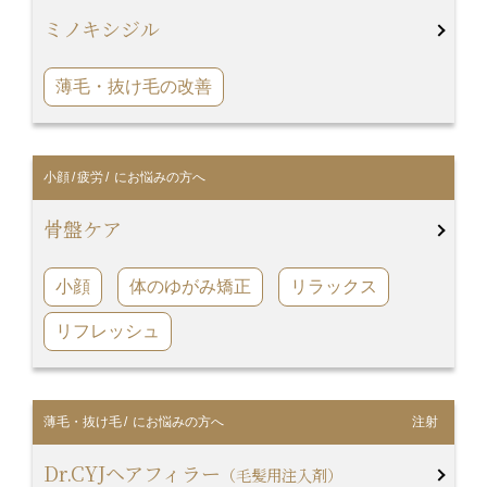
ミノキシジル
薄毛・抜け毛の改善
小顔
/
疲労
/ にお悩みの方へ
骨盤ケア
小顔
体のゆがみ矯正
リラックス
リフレッシュ
薄毛・抜け毛
/ にお悩みの方へ
注射
Dr.CYJヘアフィラー
（毛髪用注入剤）