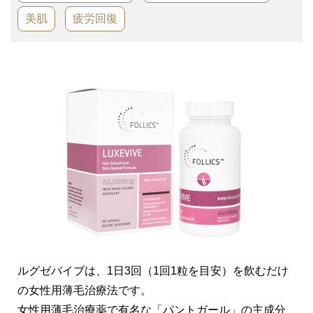
ピアス穴あけ
美肌
疲労回復
サプリ・漢方
費用
問診票ダウンロード
産科・婦人科
アクセス
送迎バス
0797-88-1103
ルグゼバイブは、1日3回（1回1粒を目安）を飲むだけ
の女性用薄毛治療法です。
女性用薄毛治療薬で有名な「パントガール」の主成分