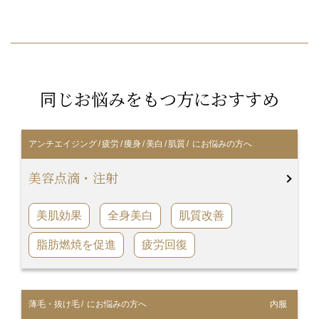
同じお悩みをもつ方におすすめ
アンチエイジング
/
疲労
/
痩身
/
美白
/
肌質
/ にお悩みの方へ
美容点滴・注射
美肌効果
全身美白
肌質改善
脂肪燃焼を促進
疲労回復
薄毛・抜け毛
/ にお悩みの方へ
内服