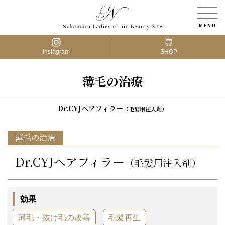
Instagram
SHOP
薄毛の治療
医療脱毛
アートメイク
Dr.CYJヘアフィラー
（毛髪用注入剤）
婦人科形成
薄毛の治療
Dr.CYJヘアフィラー
肌の治療
（毛髪用注入剤）
薄毛の治療
効果
骨盤ケア
薄毛・抜け毛の改善
毛髪再生