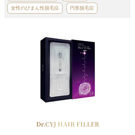
ピアス穴あけ
女性のびまん性脱毛症
円形脱毛症
サプリ・漢方
費用
問診票ダウンロード
産科・婦人科
アクセス
送迎バス
0797-88-1103
Dr.CYJ HAIR FILLER