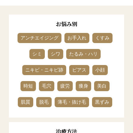
お悩み別
アンチエイジング
お手入れ
くすみ
シミ
シワ
たるみ・ハリ
ニキビ・ニキビ跡
ピアス
小顔
時短
毛穴
疲労
痩身
美白
肌質
脱毛
薄毛・抜け毛
黒ずみ
治療方法