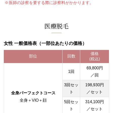
医師の診察を要する際に診察料がかかります。
ピアス穴あけ
サプリ・漢方
医療脱毛
費用
女性 一般価格表（一部位あたりの価格）
問診票ダウンロード
価格
部位
回数
(税込)
産科・婦人科
アクセス
69,800円
1回
送迎バス
／回
0797-88-1103
3回セッ
198,930円
ト
／セット
全身パーフェクトコース
全身＋VIO＋顔
5回セッ
314,100円
ト
／セット