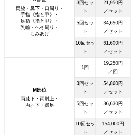
3回セッ
21,950円
両脇・鼻下・口周り・
ト
／セット
手指《指と甲》・
足指《指と甲》・
5回セッ
34,650円
乳輪・へそ周り・
ト
／セット
もみあげ
10回セッ
61,600円
ト
／セット
19,250円
1回
／回
3回セッ
54,860円
M部位
ト
／セット
両膝下・両肘上・
5回セッ
86,630円
両肘下・襟足
ト
／セット
10回セッ
154,000円
ト
／セット