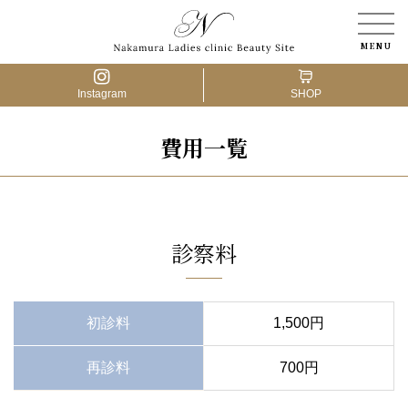
Instagram
SHOP
費用一覧
医療脱毛
アートメイク
婦人科形成
診察料
肌の治療
初診料
1,500円
薄毛の治療
再診料
700円
骨盤ケア