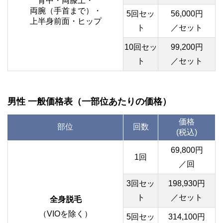
背中・両膝上・
両腕（手首まで）・
5回セッ
56,000円
上半身前面・ヒップ
ト
／セット
10回セッ
99,200円
ト
／セット
男性 一般価格表（一部位あたりの価格）
価格
部位
回数
(税込)
69,800円
1回
／回
3回セッ
198,930円
ト
／セット
全身脱毛
（VIOを除く）
5回セッ
314,100円