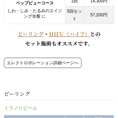
1回
14,300円
ペップビューコース
しわ・しみ・たるみのエイジ
5回セッ
57,200円
ング全般 に
ト
ピーリング
・
HIFU（ハイフ）
との
セット施術もオススメです。
エレクトロポレーション詳細ページへ
ピーリング
ミラノリピール