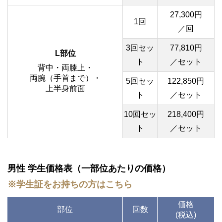
27,300円
1回
／回
3回セッ
77,810円
L部位
ト
／セット
背中・両膝上・
両腕（手首まで）・
5回セッ
122,850円
上半身前面
ト
／セット
10回セッ
218,400円
ト
／セット
男性 学生価格表（一部位あたりの価格）
※学生証をお持ちの方はこちら
価格
部位
回数
(税込)